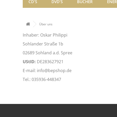
CD'S
DVD'S
BÜCHER
ENER
Über uns
Inhaber: Oskar Philippi
Sohlander Straße 1b
02689 Sohland a.d. Spree
UStID:
DE283627921
E-mail: info@bepshop.de
Tel.: 035936-448347