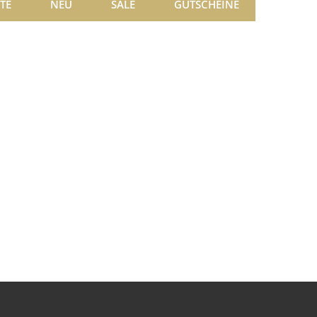
TE
NEU
SALE
GUTSCHEINE
Kundenbewertungen und Erfahrungen zu
BEP