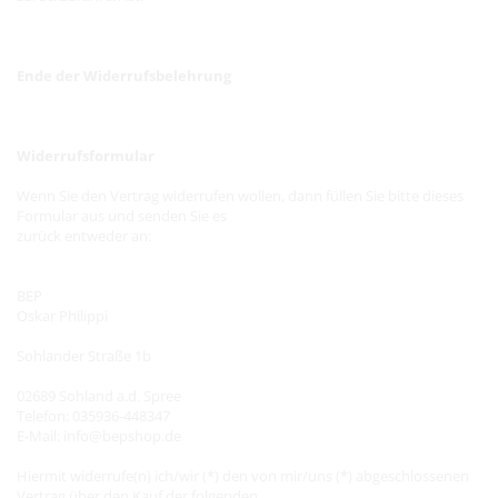
Ende der Widerrufsbelehrung
Widerrufsformular
Wenn Sie den Vertrag widerrufen wollen, dann füllen Sie bitte dieses
Formular aus und senden Sie es
zurück entweder an:
BEP
Oskar Philippi
Sohlander Straße 1b
02689 Sohland a.d. Spree
Telefon: 035936-448347
E-Mail: info@bepshop.de
Hiermit widerrufe(n) ich/wir (*) den von mir/uns (*) abgeschlossenen
Vertrag über den Kauf der folgenden