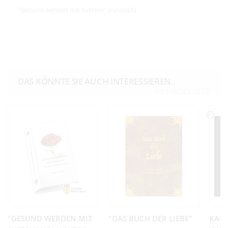
"Gesund werden mit System" (russisch)
DAS KÖNNTE SIE AUCH INTERESSIEREN..
10 PRODUKTE
"GESUND WERDEN MIT
"DAS BUCH DER LIEBE"
KAR