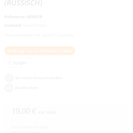
(RUSSISCH)
Reference:
GES427R
Zustand:
Neuer Artikel
"Gesund werden mit System" (russisch)
Achtung: Letzte verfügbare Teile!
Google+
An einen Freund senden
Ausdrucken
19,00 €
inkl. MwSt.
Kostenloser Versand
deutschlandweit