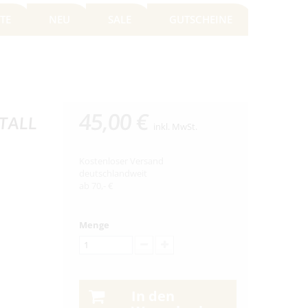
TE
NEU
SALE
GUTSCHEINE
45,00 €
TALL
inkl. MwSt.
Kostenloser Versand
deutschlandweit
ab 70,- €
Menge
In den