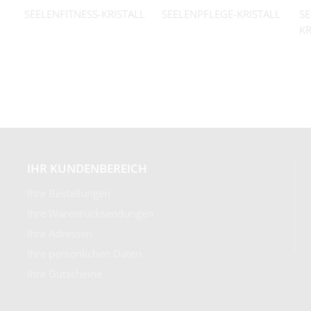
SEELENFITNESS-KRISTALL
SEELENPFLEGE-KRISTALL
SE
KR
IHR KUNDENBEREICH
Ihre Bestellungen
Ihre Warenrücksendungen
Ihre Adressen
Ihre persönlichen Daten
Ihre Gutscheine