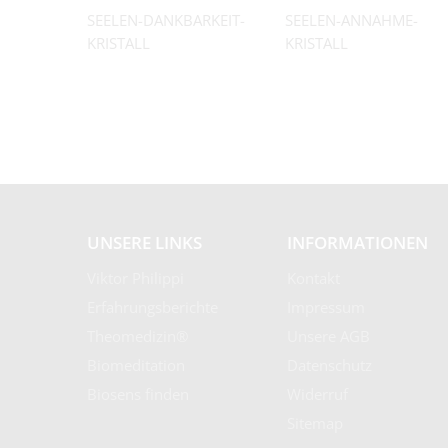
SEELEN-DANKBARKEIT-
SEELEN-ANNAHME-
KRISTALL
KRISTALL
UNSERE LINKS
INFORMATIONEN
Viktor Philippi
Kontakt
Erfahrungsberichte
Impressum
Theomedizin®
Unsere AGB
Biomeditation
Datenschutz
Biosens finden
Widerruf
Sitemap