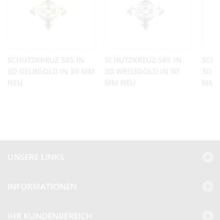
SCHUTZKREUZ 585 IN
SCHUTZKREUZ 585 IN
SCHU
3D GELBGOLD IN 30 MM
3D WEISSGOLD IN 30 M
3D R
NEU
M NEU
MM 
UNSERE LINKS
INFORMATIONEN
Kundenbewertungen und Erfahrungen zu
BEP
IHR KUNDENBEREICH