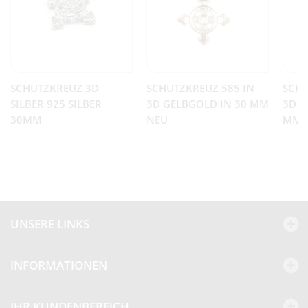
SCHUTZKREUZ 3D
SCHUTZKREUZ 585 IN
SCHU
SILBER 925 SILBER
3D GELBGOLD IN 30 MM
3D W
30MM
NEU
M N
UNSERE LINKS
INFORMATIONEN
Kundenbewertungen und Erfahrungen zu
BEP
IHR KUNDENBEREICH