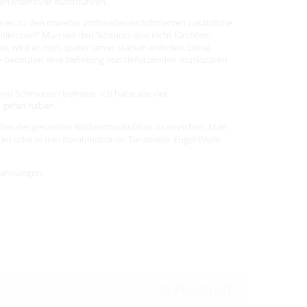
en intensiver durchführen.
 können zu den ohnehin vorhandenen Schmerzen zusätzliche
limmer!“ Man soll den Schmerz also nicht fürchten,
e, wird er mich später umso stärker einholen. Diese
e bedeuten eine Befreiung von tiefsitzenden muskulären
 Schmerzen befreien. Ich habe alle vier
n getan haben.
chten der gesamten Rückenmuskulatur zu erreichen. Man
ander oder in den Kombinationen Tanzender Engel-Welle
spannungen.
30 PRODUKTE