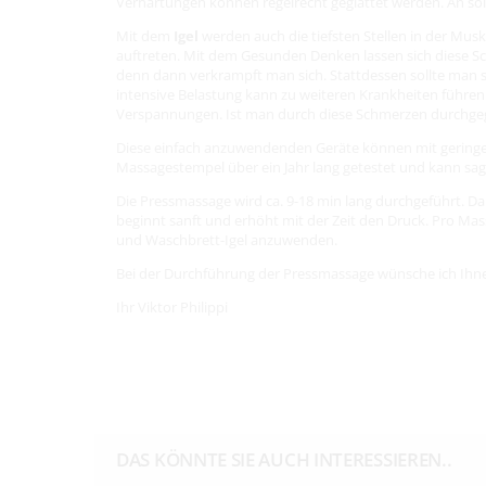
Verhärtungen können regelrecht geglättet werden. An sol
Mit dem
Igel
werden auch die tiefsten Stellen in der Mus
auftreten. Mit dem Gesunden Denken lassen sich diese Sc
denn dann verkrampft man sich. Stattdessen sollte man s
intensive Belastung kann zu weiteren Krankheiten führen
Verspannungen. Ist man durch diese Schmerzen durchgeg
Diese einfach anzuwendenden Geräte können mit geringe
Massagestempel über ein Jahr lang getestet und kann sag
Die Pressmassage wird ca. 9-18 min lang durchgeführt. 
beginnt sanft und erhöht mit der Zeit den Druck. Pro Ma
und Waschbrett-Igel anzuwenden.
Bei der Durchführung der Pressmassage wünsche ich Ihn
Ihr Viktor Philippi
DAS KÖNNTE SIE AUCH INTERESSIEREN..