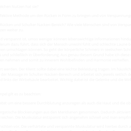
elchen Nutzen hat sie?
heffektive Methode um den Rücken in Form zu bringen und von Verspannung
 Rücken und Schulter-Nacken-Bereich? Wie viele Menschen sind von Verspa
en weiter zu.
d verspannt ist, umso weniger können lebenswichtige Informationen hindurc
ederum dazu führt, dass sich der Mensch unwohl fühlt und schlechte Laun
ionen umschlagen können. So geht der körperliche Schmerz in seelischen Sc
s und schließlich in Überforderung. Aus genau diesem Grund habe ich die
gen nehmen und somit zu innerem Wohlbefinden und Harmonie verhelfen.
t werden. Der Klient sollte dabei eine leichte Bekleidung tragen. Im häus
r Massage im Schulter-Nacken-Bereich und arbeitet sich jeweils seitlich 
links der Wirbelsäule bearbeitet. Wichtig dabei ist die Gelenke und die Wi
el gilt es zu beachten:
beitet um eine bessere Durchblutung anzuregen als auch die Haut und die 
ergetische Blockierungen aus den Meridianen genommen. Dadurch aktivier
rreichen. Die Muskulatur entspannt sich angenehm schnell und man empfind
schichten vor. Die verhärtete und verspannte Muskulatur wird hierbei durc