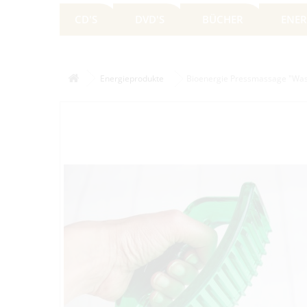
CD'S
DVD'S
BÜCHER
ENER
Energieprodukte
Bioenergie Pressmassage "Was