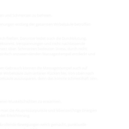
en und Schmerzen zu befreien.
nnungen entlang der gesamten Wirbelsäule betroffen
h fließen. Darunter leidet auch die Durchblutung,
e bekommt. Verspannungen und nicht nachlassende
hmerz über. Schmerzen bedeuten Stress, durch nicht
se einfach anzuwendenden Massagestempel entdeckt und
lichen Gebrauch können die Massagestempel auch auf
der Wirbelsäule zum unteren Rücken hin. Von oben nach
rbelsäule auszusparen, denn das könnte schmerzhaft sein.
oberen Muskelschichten zu erwärmen.
t man die Akupressurpunkte und lebenswichtige Energien
et Erleichterung.
h abrollende Bewegungen weich gemacht, punktuelle