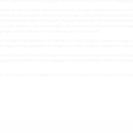
chen Stellen soll man ruhig länger verweilen und die abrollenden Bewegung
kulatur erreicht. Werden diese verspannten, knotigen Stellen bearbeitet,
hmerzen abschwächen, indem man sich sagt: „Gott sei Dank so und nicht sch
ich klarmachen: Wenn ich da nicht durchgehe und den Schmerz nicht loslass
. So weit darf man sich nicht bringen. Schmerzen während der Pressmassag
angen, empfindet man Erleichterung und innere Freude.
m Aufwand viel bewirken und den Rücken nachhaltig von Verspannungen und
en, dass sie mir persönlich im Vergleich zu vielen anderen Dingen am beste
Dabei sollte man ohne Hektik langsam und behutsam vorgehen um alle Schi
ssagestempel sollten 3-4 min eingeplant werden. Dabei sind diese nachein
en viel Freude und vor allem eine rasche Erlösung von Schmerzen und Ver