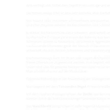
Was verbirgt sich hinter dem Begriff Pressmassage und w
Die Pressmassage (PM) ist eine sehr einfache, aber hoc
Wer träumt nicht von einem schmerzfreien, entspannten
und über die Jahre nehmen die Beschwerden und Schmerz
Je stärker die Rückenmuskulatur schmerzt, verkrampft un
biochemische Prozesse geraten aus der Balance, was wi
Schmerzen führen zu Reizbarkeit, die schnell in Aggress
nachlassende Schmerzen gerät der Mensch in Dauerstres
entwickelt, die dem Rücken Schmerzen und Verspannun
Die Pressmassage kann im Sitzen oder Liegen durchgeführ
freiem Oberkörper angewendet werden. Man beginnt mit de
unten wird also die gesamte Rückenmuskulatur rechts und 
Man arbeitet also nur auf der Muskulatur.
Folgende Reihenfolge in der Anwendung der Massagestemp
Man beginnt mit dem
Tanzenden Engel
. Er wurde erar
Mit dem zweiten Massagestempel, der
Welle
, werden en
können durch die Meridiane wichtige Punkte im Körper e
Das
Waschbrett
dringt schon in tiefer liegende Muskel