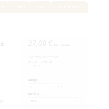
TE
NEU
SALE
GUTSCHEINE
27,00 €
GE
inkl. MwSt.
Kostenloser Versand
deutschlandweit
ab 70,- €
Menge
Anzahl
tt
Einzeln