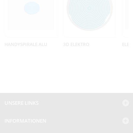
HANDYSPIRALE ALU
3D ELEKTRO
ELEK
UNSERE LINKS
INFORMATIONEN
Kundenbewertungen und Erfahrungen zu
BEP